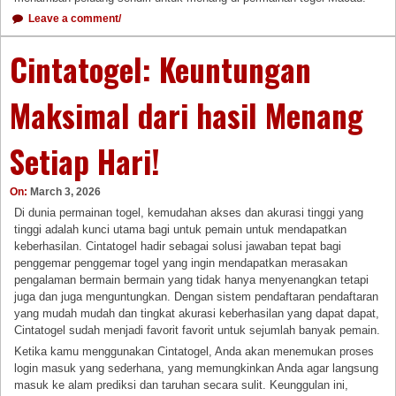
Leave a comment/
Cintatogel: Keuntungan
Maksimal dari hasil Menang
Setiap Hari!
On:
March 3, 2026
Di dunia permainan togel, kemudahan akses dan akurasi tinggi yang
tinggi adalah kunci utama bagi untuk pemain untuk mendapatkan
keberhasilan. Cintatogel hadir sebagai solusi jawaban tepat bagi
penggemar penggemar togel yang ingin mendapatkan merasakan
pengalaman bermain bermain yang tidak hanya menyenangkan tetapi
juga dan juga menguntungkan. Dengan sistem pendaftaran pendaftaran
yang mudah mudah dan tingkat akurasi keberhasilan yang dapat dapat,
Cintatogel sudah menjadi favorit favorit untuk sejumlah banyak pemain.
Ketika kamu menggunakan Cintatogel, Anda akan menemukan proses
login masuk yang sederhana, yang memungkinkan Anda agar langsung
masuk ke alam prediksi dan taruhan secara sulit. Keunggulan ini,