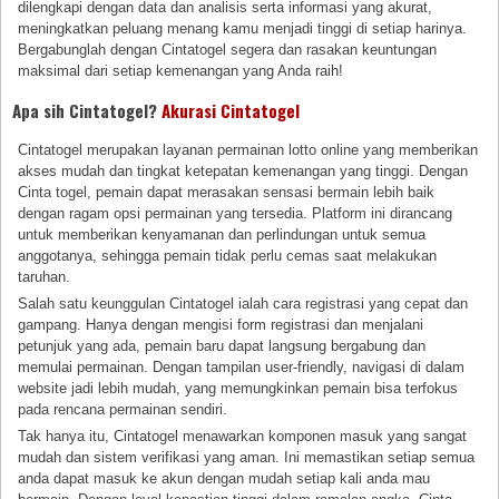
dilengkapi dengan data dan analisis serta informasi yang akurat,
meningkatkan peluang menang kamu menjadi tinggi di setiap harinya.
Bergabunglah dengan Cintatogel segera dan rasakan keuntungan
maksimal dari setiap kemenangan yang Anda raih!
Apa sih Cintatogel?
Akurasi Cintatogel
Cintatogel merupakan layanan permainan lotto online yang memberikan
akses mudah dan tingkat ketepatan kemenangan yang tinggi. Dengan
Cinta togel, pemain dapat merasakan sensasi bermain lebih baik
dengan ragam opsi permainan yang tersedia. Platform ini dirancang
untuk memberikan kenyamanan dan perlindungan untuk semua
anggotanya, sehingga pemain tidak perlu cemas saat melakukan
taruhan.
Salah satu keunggulan Cintatogel ialah cara registrasi yang cepat dan
gampang. Hanya dengan mengisi form registrasi dan menjalani
petunjuk yang ada, pemain baru dapat langsung bergabung dan
memulai permainan. Dengan tampilan user-friendly, navigasi di dalam
website jadi lebih mudah, yang memungkinkan pemain bisa terfokus
pada rencana permainan sendiri.
Tak hanya itu, Cintatogel menawarkan komponen masuk yang sangat
mudah dan sistem verifikasi yang aman. Ini memastikan setiap semua
anda dapat masuk ke akun dengan mudah setiap kali anda mau