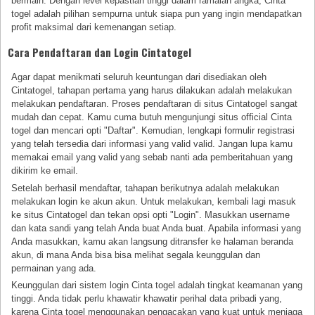
bermain. Dengan level kepastian tinggi dalam ramalan angka, Cinta
togel adalah pilihan sempurna untuk siapa pun yang ingin mendapatkan
profit maksimal dari kemenangan setiap.
Cara Pendaftaran dan Login Cintatogel
Agar dapat menikmati seluruh keuntungan dari disediakan oleh
Cintatogel, tahapan pertama yang harus dilakukan adalah melakukan
melakukan pendaftaran. Proses pendaftaran di situs Cintatogel sangat
mudah dan cepat. Kamu cuma butuh mengunjungi situs official Cinta
togel dan mencari opti "Daftar". Kemudian, lengkapi formulir registrasi
yang telah tersedia dari informasi yang valid valid. Jangan lupa kamu
memakai email yang valid yang sebab nanti ada pemberitahuan yang
dikirim ke email.
Setelah berhasil mendaftar, tahapan berikutnya adalah melakukan
melakukan login ke akun akun. Untuk melakukan, kembali lagi masuk
ke situs Cintatogel dan tekan opsi opti "Login". Masukkan username
dan kata sandi yang telah Anda buat Anda buat. Apabila informasi yang
Anda masukkan, kamu akan langsung ditransfer ke halaman beranda
akun, di mana Anda bisa bisa melihat segala keunggulan dan
permainan yang ada.
Keunggulan dari sistem login Cinta togel adalah tingkat keamanan yang
tinggi. Anda tidak perlu khawatir khawatir perihal data pribadi yang,
karena Cinta togel menggunakan pengacakan yang kuat untuk menjaga