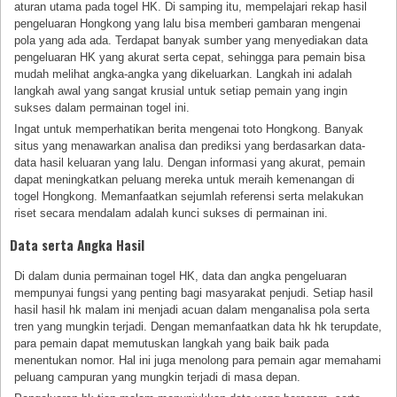
aturan utama pada togel HK. Di samping itu, mempelajari rekap hasil
pengeluaran Hongkong yang lalu bisa memberi gambaran mengenai
pola yang ada ada. Terdapat banyak sumber yang menyediakan data
pengeluaran HK yang akurat serta cepat, sehingga para pemain bisa
mudah melihat angka-angka yang dikeluarkan. Langkah ini adalah
langkah awal yang sangat krusial untuk setiap pemain yang ingin
sukses dalam permainan togel ini.
Ingat untuk memperhatikan berita mengenai toto Hongkong. Banyak
situs yang menawarkan analisa dan prediksi yang berdasarkan data-
data hasil keluaran yang lalu. Dengan informasi yang akurat, pemain
dapat meningkatkan peluang mereka untuk meraih kemenangan di
togel Hongkong. Memanfaatkan sejumlah referensi serta melakukan
riset secara mendalam adalah kunci sukses di permainan ini.
Data serta Angka Hasil
Di dalam dunia permainan togel HK, data dan angka pengeluaran
mempunyai fungsi yang penting bagi masyarakat penjudi. Setiap hasil
hasil hasil hk malam ini menjadi acuan dalam menganalisa pola serta
tren yang mungkin terjadi. Dengan memanfaatkan data hk hk terupdate,
para pemain dapat memutuskan langkah yang baik baik pada
menentukan nomor. Hal ini juga menolong para pemain agar memahami
peluang campuran yang mungkin terjadi di masa depan.