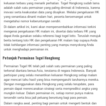
keluaran terbaru yang menarik perhatian. Togel Hongkong sudah lama
adalah salah satu permainan yang paling diminati di Indonesia, karena
inovasi serta keakuratan data yang disajikan. Melalui pengeluaran HK
yang senantiasa dinanti malam hari, peserta bersemangat untuk
mengetahui nomor keberuntungan sendiri.
Di dalam artikel ini, kami akan mempersembahkan informasi terkini
mengenai pengeluaran HK malam ini, disertai data terbaru HK yang
dapat Anda gunakan selaku referensi bagi togel lotto. Teruslah merujuk
berita tentang toto HK dan pengeluaran HK malam tiap supaya Anda
tidak kehilangan informasi penting yang mampu menyokong Anda
untuk menghadapi permainan ini.
Petunjuk Permainan Togel Hongkong
Permainan Togel HK telah jadi salah satu permainan yang paling
terkenal diantara benua Asia, terutama di negara Indonesia. Banyak
partisipan yang selalu menantikan keluaran Hongkong setiap malam
agar mencari tahu hasil yang bisa mempengaruhi taruhannya mereka.
Dengan menggunakan data Hongkong yang selalu terupdate, para
pemain dapat merencanakan strategi serta memprediksi angka yang
mungkin keluar. Dalam permainan ini, setiap nomor punya makna
tersendiri serta bisa jadi peluang beruntung bagi para pemain.
Dalam rangka awal, penting bagi pemain untuk mengerti bentuk dan