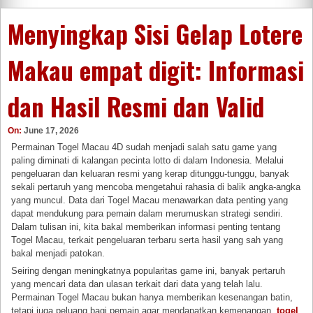
Menyingkap Sisi Gelap Lotere
Makau empat digit: Informasi
dan Hasil Resmi dan Valid
On:
June 17, 2026
Permainan Togel Macau 4D sudah menjadi salah satu game yang
paling diminati di kalangan pecinta lotto di dalam Indonesia. Melalui
pengeluaran dan keluaran resmi yang kerap ditunggu-tunggu, banyak
sekali pertaruh yang mencoba mengetahui rahasia di balik angka-angka
yang muncul. Data dari Togel Macau menawarkan data penting yang
dapat mendukung para pemain dalam merumuskan strategi sendiri.
Dalam tulisan ini, kita bakal memberikan informasi penting tentang
Togel Macau, terkait pengeluaran terbaru serta hasil yang sah yang
bakal menjadi patokan.
Seiring dengan meningkatnya popularitas game ini, banyak pertaruh
yang mencari data dan ulasan terkait dari data yang telah lalu.
Permainan Togel Macau bukan hanya memberikan kesenangan batin,
tetapi juga peluang bagi pemain agar mendapatkan kemenangan.
togel