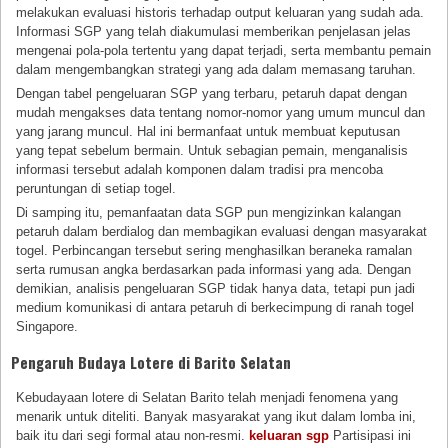
melakukan evaluasi historis terhadap output keluaran yang sudah ada.
Informasi SGP yang telah diakumulasi memberikan penjelasan jelas
mengenai pola-pola tertentu yang dapat terjadi, serta membantu pemain
dalam mengembangkan strategi yang ada dalam memasang taruhan.
Dengan tabel pengeluaran SGP yang terbaru, petaruh dapat dengan
mudah mengakses data tentang nomor-nomor yang umum muncul dan
yang jarang muncul. Hal ini bermanfaat untuk membuat keputusan
yang tepat sebelum bermain. Untuk sebagian pemain, menganalisis
informasi tersebut adalah komponen dalam tradisi pra mencoba
peruntungan di setiap togel.
Di samping itu, pemanfaatan data SGP pun mengizinkan kalangan
petaruh dalam berdialog dan membagikan evaluasi dengan masyarakat
togel. Perbincangan tersebut sering menghasilkan beraneka ramalan
serta rumusan angka berdasarkan pada informasi yang ada. Dengan
demikian, analisis pengeluaran SGP tidak hanya data, tetapi pun jadi
medium komunikasi di antara petaruh di berkecimpung di ranah togel
Singapore.
Pengaruh Budaya Lotere di Barito Selatan
Kebudayaan lotere di Selatan Barito telah menjadi fenomena yang
menarik untuk diteliti. Banyak masyarakat yang ikut dalam lomba ini,
baik itu dari segi formal atau non-resmi.
keluaran sgp
Partisipasi ini