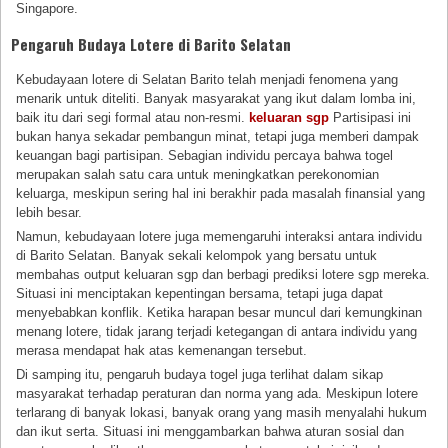
Singapore.
Pengaruh Budaya Lotere di Barito Selatan
Kebudayaan lotere di Selatan Barito telah menjadi fenomena yang
menarik untuk diteliti. Banyak masyarakat yang ikut dalam lomba ini,
baik itu dari segi formal atau non-resmi.
keluaran sgp
Partisipasi ini
bukan hanya sekadar pembangun minat, tetapi juga memberi dampak
keuangan bagi partisipan. Sebagian individu percaya bahwa togel
merupakan salah satu cara untuk meningkatkan perekonomian
keluarga, meskipun sering hal ini berakhir pada masalah finansial yang
lebih besar.
Namun, kebudayaan lotere juga memengaruhi interaksi antara individu
di Barito Selatan. Banyak sekali kelompok yang bersatu untuk
membahas output keluaran sgp dan berbagi prediksi lotere sgp mereka.
Situasi ini menciptakan kepentingan bersama, tetapi juga dapat
menyebabkan konflik. Ketika harapan besar muncul dari kemungkinan
menang lotere, tidak jarang terjadi ketegangan di antara individu yang
merasa mendapat hak atas kemenangan tersebut.
Di samping itu, pengaruh budaya togel juga terlihat dalam sikap
masyarakat terhadap peraturan dan norma yang ada. Meskipun lotere
terlarang di banyak lokasi, banyak orang yang masih menyalahi hukum
dan ikut serta. Situasi ini menggambarkan bahwa aturan sosial dan