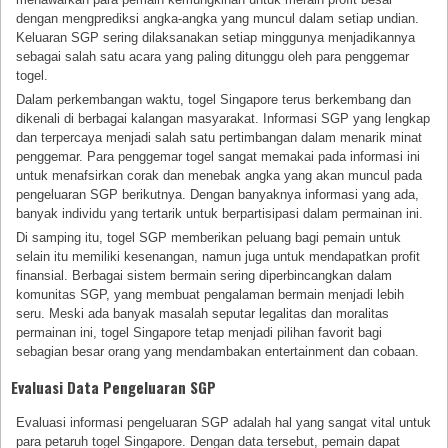
dengan mengprediksi angka-angka yang muncul dalam setiap undian.
Keluaran SGP sering dilaksanakan setiap minggunya menjadikannya
sebagai salah satu acara yang paling ditunggu oleh para penggemar
togel.
Dalam perkembangan waktu, togel Singapore terus berkembang dan
dikenali di berbagai kalangan masyarakat. Informasi SGP yang lengkap
dan terpercaya menjadi salah satu pertimbangan dalam menarik minat
penggemar. Para penggemar togel sangat memakai pada informasi ini
untuk menafsirkan corak dan menebak angka yang akan muncul pada
pengeluaran SGP berikutnya. Dengan banyaknya informasi yang ada,
banyak individu yang tertarik untuk berpartisipasi dalam permainan ini.
Di samping itu, togel SGP memberikan peluang bagi pemain untuk
selain itu memiliki kesenangan, namun juga untuk mendapatkan profit
finansial. Berbagai sistem bermain sering diperbincangkan dalam
komunitas SGP, yang membuat pengalaman bermain menjadi lebih
seru. Meski ada banyak masalah seputar legalitas dan moralitas
permainan ini, togel Singapore tetap menjadi pilihan favorit bagi
sebagian besar orang yang mendambakan entertainment dan cobaan.
Evaluasi Data Pengeluaran SGP
Evaluasi informasi pengeluaran SGP adalah hal yang sangat vital untuk
para petaruh togel Singapore. Dengan data tersebut, pemain dapat