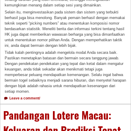
kemungkinan menang dalam setiap sesi yang dimainkan.
Selain itu, menginvestasikan pada sistem dan sistem yang terbukti
berhasil juga bisa menolong. Banyak pemain berhasil dengan memakai
teknik seperti “picking numbers” atau menentukan komposisi nomor
berdasarkan statistik. Meneliti berita dan informasi terkini tentang hasil
HK juga dapat memberikan wawasan berharga yang bisa dimanfaatkan
untuk menentukan nomor pilihan Anda. Dengan memperhatikan taktik
ini, anda dapat bermain dengan lebih bijak.
Tidak kalah pentingnya adalah mengelola modal Anda secara baik.
Pastikan menetapkan batasan dan bermain secara tanggung jawab.
Dengan pendekatan pendekatan yang tepat dan ketat dalam mengatur
keuangan, anda tidak sekadar akan menikmati tetapi juga
memperbesar peluang mendapatkan kemenangan. Selalu ingat bahwa
bermain togel sebaiknya menjadi sarana hiburan, dan menyetel harapan
dengan bijak adalah rahasia untuk mendapatkan kesenangan dari
setiap momen.
Leave a comment/
Pandangan Lotere Macau:
Keluaran dan Prediksi Tepat