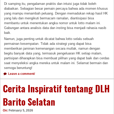
Di samping itu, pengalaman praktis dan intuisi juga tidak boleh
diabaikan. Sebagian besar pemain percaya bahwa ada momen khusus
yang mampu menambah peluang. Dengan memadukan rekap hasil HK
yang lalu dan mengikuti bermacam ramalan, diantisipasi bisa
membantu untuk menentukan angka nomor untuk lotto malam ini.
Gabungan antara analisis data dan insting bisa menjadi rahasia nasib
baik.
Namun, juga penting untuk dicatat bahwa lotto selalu sebuah
permainan kesempatan. Tidak ada strategi yang dapat bisa
memberikan jaminan kemenangan secara mutlak, namun dengan
begitu banyak data yang, termasuk pengeluaran HK setiap malam,
partisipan diharapkan bisa membuat pilihan yang dapat baik dan cerdas
saat menyeleksi angka mereka untuk malam ini. Selamat bermain dan
semoga beruntung!
Leave a comment/
Cerita Inspiratif tentang DLH
Barito Selatan
On:
February 5, 2026