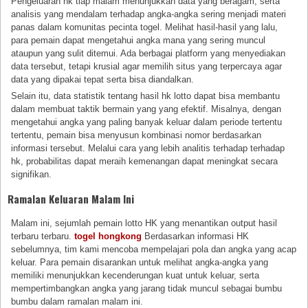
Pengeluaran hk tiap malam menunjukkan data yang beragam, serta
analisis yang mendalam terhadap angka-angka sering menjadi materi
panas dalam komunitas pecinta togel. Melihat hasil-hasil yang lalu,
para pemain dapat mengetahui angka mana yang sering muncul
ataupun yang sulit ditemui. Ada berbagai platform yang menyediakan
data tersebut, tetapi krusial agar memilih situs yang terpercaya agar
data yang dipakai tepat serta bisa diandalkan.
Selain itu, data statistik tentang hasil hk lotto dapat bisa membantu
dalam membuat taktik bermain yang yang efektif. Misalnya, dengan
mengetahui angka yang paling banyak keluar dalam periode tertentu
tertentu, pemain bisa menyusun kombinasi nomor berdasarkan
informasi tersebut. Melalui cara yang lebih analitis terhadap terhadap
hk, probabilitas dapat meraih kemenangan dapat meningkat secara
signifikan.
Ramalan Keluaran Malam Ini
Malam ini, sejumlah pemain lotto HK yang menantikan output hasil
terbaru terbaru.
togel hongkong
Berdasarkan informasi HK
sebelumnya, tim kami mencoba mempelajari pola dan angka yang acap
keluar. Para pemain disarankan untuk melihat angka-angka yang
memiliki menunjukkan kecenderungan kuat untuk keluar, serta
mempertimbangkan angka yang jarang tidak muncul sebagai bumbu
bumbu dalam ramalan malam ini.