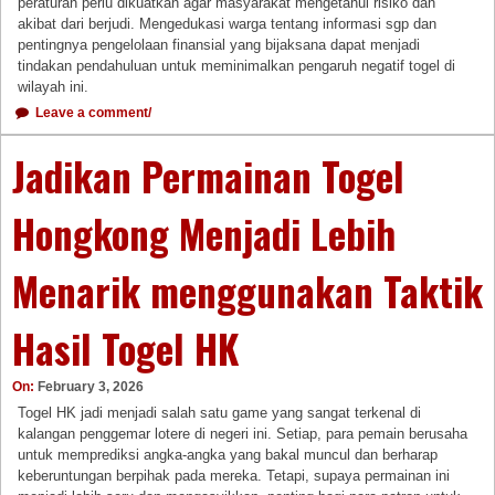
peraturan perlu dikuatkan agar masyarakat mengetahui risiko dan
akibat dari berjudi. Mengedukasi warga tentang informasi sgp dan
pentingnya pengelolaan finansial yang bijaksana dapat menjadi
tindakan pendahuluan untuk meminimalkan pengaruh negatif togel di
wilayah ini.
Leave a comment/
Jadikan Permainan Togel
Hongkong Menjadi Lebih
Menarik menggunakan Taktik
Hasil Togel HK
On:
February 3, 2026
Togel HK jadi menjadi salah satu game yang sangat terkenal di
kalangan penggemar lotere di negeri ini. Setiap, para pemain berusaha
untuk memprediksi angka-angka yang bakal muncul dan berharap
keberuntungan berpihak pada mereka. Tetapi, supaya permainan ini