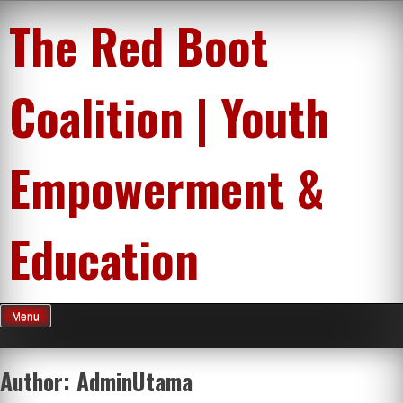
Skip
The Red Boot
to
content
Coalition | Youth
Empowerment &
Education
Menu
Author:
AdminUtama