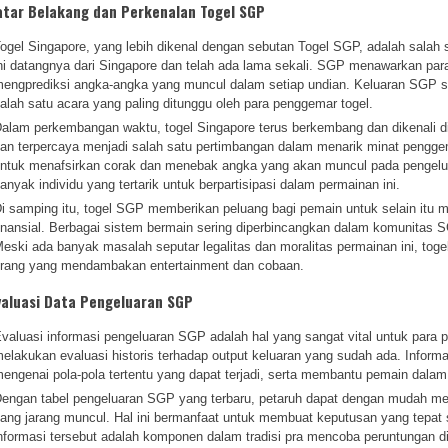
atar Belakang dan Perkenalan Togel SGP
ogel Singapore, yang lebih dikenal dengan sebutan Togel SGP, adalah salah s
ni datangnya dari Singapore dan telah ada lama sekali. SGP menawarkan par
engprediksi angka-angka yang muncul dalam setiap undian. Keluaran SGP s
alah satu acara yang paling ditunggu oleh para penggemar togel.
alam perkembangan waktu, togel Singapore terus berkembang dan dikenali d
an terpercaya menjadi salah satu pertimbangan dalam menarik minat pengge
ntuk menafsirkan corak dan menebak angka yang akan muncul pada pengelu
anyak individu yang tertarik untuk berpartisipasi dalam permainan ini.
i samping itu, togel SGP memberikan peluang bagi pemain untuk selain itu 
inansial. Berbagai sistem bermain sering diperbincangkan dalam komunitas
eski ada banyak masalah seputar legalitas dan moralitas permainan ini, togel
rang yang mendambakan entertainment dan cobaan.
valuasi Data Pengeluaran SGP
valuasi informasi pengeluaran SGP adalah hal yang sangat vital untuk para 
elakukan evaluasi historis terhadap output keluaran yang sudah ada. Infor
engenai pola-pola tertentu yang dapat terjadi, serta membantu pemain da
engan tabel pengeluaran SGP yang terbaru, petaruh dapat dengan mudah 
ang jarang muncul. Hal ini bermanfaat untuk membuat keputusan yang tepat
nformasi tersebut adalah komponen dalam tradisi pra mencoba peruntungan di 