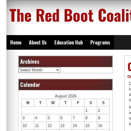
Skip
The Red Boot Coali
to
content
Home
About Us
Education Hub
Programs
Archives
Archives
O
Calendar
D
k
d
August 2026
h
M
T
W
T
F
S
S
M
1
2
w
3
4
5
6
7
8
9
m
b
10
11
12
13
14
15
16