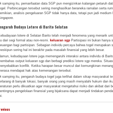
i samping itu, pemanfaatan data SGP pun mengizinkan kalangan petaruh da
ogel. Perbincangan tersebut sering menghasilkan beraneka ramalan serta r
emikian, analisis pengeluaran SGP tidak hanya data, tetapi pun jadi medium 
ingapore.
engaruh Budaya Lotere di Barito Selatan
ebudayaan lotere di Selatan Barito telah menjadi fenomena yang menarik untu
tu dari segi formal atau non-resmi.
keluaran sgp
Partisipasi ini bukan hanya
euangan bagi partisipan. Sebagian individu percaya bahwa togel merupakan 
eskipun sering hal ini berakhir pada masalah finansial yang lebih besar.
amun, kebudayaan lotere juga memengaruhi interaksi antara individu di Bari
embahas output keluaran sgp dan berbagi prediksi lotere sgp mereka. Situas
enyebabkan konflik. Ketika harapan besar muncul dari kemungkinan menang lot
erasa mendapat hak atas kemenangan tersebut.
i samping itu, pengaruh budaya togel juga terlihat dalam sikap masyarakat 
erlarang di banyak lokasi, banyak orang yang masih menyalahi hukum dan iku
eraturan perlu dikuatkan agar masyarakat mengetahui risiko dan akibat dari 
entingnya pengelolaan finansial yang bijaksana dapat menjadi tindakan pend
ni.
revious