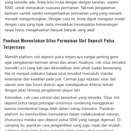
yang tersedia ada. Anda bisa mulai dengan dengan taruhan, seperti
5000, untuk merasakan suasana permainan. Nikmati pengalaman
bermain sambil sambil memperhatikan permainan yang yang menarik
menarik menguntungkan. Dengan cara ini, Anda dapat mengatur modal
dengan cara yang bijak serta menaikkan kesempatan kemenangan
tanpa harus mengeluarkan banyak banyak uang awal.
Panduan Menentukan Situs Permainan Slot Deposit Pulsa
Terpercaya
Memilih platform slot deposit pulsa terpercaya sangat penting guna
agar pengalaman bermain aman dan aman. Awalnya, cek situs tersebut
memiliki izin yang sah dan dikendalikan oleh pihak badan berwenang.
Hal ini menjadi indikator bahwa situs tersebut mematuhi standar
keamanan dan keadilan pada judi. Cermati juga reputasi situs dari
ulasan user dan forum diskusi agar mendapatkan ikhtisar terkait
dengan jelas tentang pengalaman player lain.
Kemudian, cek cara setoran dan penarikan yang tersedia. Situs slot
deposit pulsa tanpa potongan umumnya cenderung menggiurkan
karena memberikan harga lebih dalam setiap transaksi. Pastikan
platform itu memfasilitasi kemudahan dalam melaksanakan setoran,
khususnya melalui opsi deposit pulsa 5000 yang sangat digemari. Di
samping itu, pastikan cara pengambilan uang juga cepat dan mudah,
sehingga Anda tidak harus menanti terlalu lama untuk mendapat