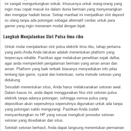
ini sangat menguntungkan sekali, khususnya untuk orang-orang yang
ingin mau cepat masuk ke dalam dunia bermain yang menyenangkan
dan mengejar hadiah besar. Setiap manfaat ini menjadikan slot deposit
isi ulang tanpa ada potongan sebagai alternatif cerdas untuk para
gamer yang ingin menanam modal dengan bijak.
Langkah Menjalankan Slot Pulsa lima ribu
Untuk mulai menjalankan slot pulsa elektrik lima ribu, tahap pertama
yang perlu Anda Anda lakukan adalah menentukan platform yang
terpercaya reliable. Pastikan agar melakukan penelitian sejak daftar,
agar anda memperoleh pengalaman bermain yang aman aman dan
aman. Platform yang baik terbaik biasanya menyediakan info jelas
tentang tipe game, syarat dan ketentuan, serta metode setoran yang
didukung.
Sesudah menentukan situs, Anda harus melaksanakan setoran awal.
Dalam kasus ini, anda dapat menggunakan fitur slot setoran pulsa
elektrik tanpa adanya potongan, sehingga semua pulsa yang
depositkan akan sepenuhnya sepenuhnya digunakan untuk ada tanpa
yang potongan saldo mengurangi. Pastikan Anda sudah
menyambungkan no HP yang sesuai mengikuti prosedur setoran
setoran yang disediakan dari situs.
Setelah setoran berhasil, Anda dapat langsung menentukan permainan