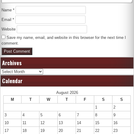
Name
*
Email
*
Website
Save my name, email, and website in this browser for the next time I
comment.
Archives
Archives
Calendar
August 2026
M
T
W
T
F
S
S
1
2
3
4
5
6
7
8
9
10
11
12
13
14
15
16
17
18
19
20
21
22
23