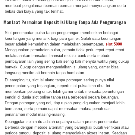
membuat pengalaman bermain bermain menjadi menyenangkan serta
bebas dari biaya yang tak terlihat.
Manfaat Permainan Deposit Isi Ulang Tanpa Ada Pengurangan
Slot penempatan pulsa tanpa pengurangan memberikan berbagai
keuntungan yang menarik bagi para gamer. Salah satu keuntungan
besar adalah kemudahan dalam melakukan penempatan.
slot 5000
Menggunakan pemakaian pulsa, pemain tidak perlu repot repot-repot
melaksanakan transaksi finansial melalui bank serta metode
pembayaran lain yang sering kali sering kali menyita waktu yang cukup
banyak. Cukup dengan mengandalkan isi ulang yang, gamer bisa
langsung menikmati bermain tanpa hambatan.
Di samping itu, slot isi ulang tanpa potongan sering punya nilai
penempatan yang terjangkau, seperti slot pulsa lima ribu. Ini
memberikan peluang untuk lebih gamer untuk mencoba peruntungan
sendiri di dunia slot online tanpa rasa terbebani secara keuangan.
Dengan potongan yang nol, tiap rupiah yang digunakan menjadi lebih
bermakna, serta pemain dapat merasakan makna penuh dari
penanaman modal masing-masing.
Keunggulan selain itu adalah cepatnya dalam proses penempatan.
Berbeda dengan metode alternatif yang barangkali butuh verifikasi atau
periode tunggu, deposit isi ulang menyediakan akses instan. Keadaan