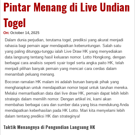
Pintar Menang di Live Undian
Togel
On:
October 14, 2025
Dalam dunia perjudian, terutama togel, prediksi yang akurat menjadi
rahasia bagi pemain agar mendapatkan keberuntungan. Salah satu
yang paling ditunggu-tunggu ialah Live Draw HK yang menyediakan
data langsung tentang hasil keluaran nomor. Lotto Hongkong, dengan
berbagai cara analisis seperti syair togel serta angka paito HK, telah
menjadi pilihan banyak pemain yang mencari cara cerdas dalam
menambah peluang menang.
Bocoran ramalan HK malam ini adalah buruan banyak pihak yang
mengharapkan untuk mendapatkan nomor tepat untuk taruhan mereka.
Melalui memanfaatkan data dari live draw HK, pemain dapat lebih lebih
strategis dalam memilih nomor. Dengan artikel ini, kami akan
membahas berbagai cara dan sumber data yang bisa mendukung Anda
mendapatkan keberhasilan pada HK Lotto. Mari kita menyelami lebih
dalam tentang prediksi HK dan strateginya!
Taktik Menangnya di Pengundian Langsung HK