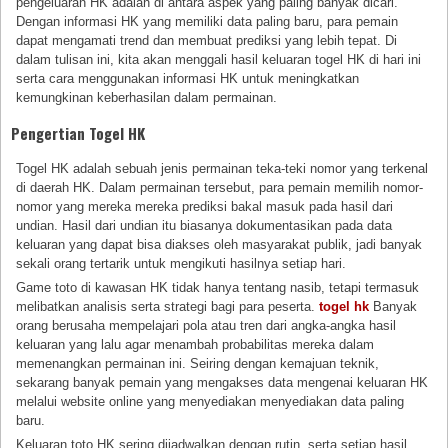
pengeluaran HK adalah di antara aspek yang paling banyak dicari.
Dengan informasi HK yang memiliki data paling baru, para pemain
dapat mengamati trend dan membuat prediksi yang lebih tepat. Di
dalam tulisan ini, kita akan menggali hasil keluaran togel HK di hari ini
serta cara menggunakan informasi HK untuk meningkatkan
kemungkinan keberhasilan dalam permainan.
Pengertian Togel HK
Togel HK adalah sebuah jenis permainan teka-teki nomor yang terkenal
di daerah HK. Dalam permainan tersebut, para pemain memilih nomor-
nomor yang mereka mereka prediksi bakal masuk pada hasil dari
undian. Hasil dari undian itu biasanya dokumentasikan pada data
keluaran yang dapat bisa diakses oleh masyarakat publik, jadi banyak
sekali orang tertarik untuk mengikuti hasilnya setiap hari.
Game toto di kawasan HK tidak hanya tentang nasib, tetapi termasuk
melibatkan analisis serta strategi bagi para peserta.
togel hk
Banyak
orang berusaha mempelajari pola atau tren dari angka-angka hasil
keluaran yang lalu agar menambah probabilitas mereka dalam
memenangkan permainan ini. Seiring dengan kemajuan teknik,
sekarang banyak pemain yang mengakses data mengenai keluaran HK
melalui website online yang menyediakan menyediakan data paling
baru.
Keluaran toto HK sering dijadwalkan dengan rutin, serta setiap hasil