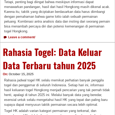
Tetapi, penting bagi diingat bahwa meskipun informasi dapat
menawarkan pandangan, hasil dari hasil Hongkong masih dikenal acak.
Karena itu, taktik yang diciptakan berdasarkan data harus diimbangi
dengan pemahaman bahwa game lotto ialah sebuah permainan
peluang. Kombinasi antra analisis data dan insting dari seorang pemain
bisa menambah percaya diri dan potensi kemenangan di permainan
togel Hongkong.
Leave a comment/
Rahasia Togel: Data Keluar
Data Terbaru tahun 2025
On:
October 15, 2025
Rahasia jadwal togel HK selalu memikat perhatian banyak penggila
togel dan penggemar di seluruh Indonesia. Setiap hari ini, informasi
hasil keluaran togel Hongkong menjadi pencarian yang tak pernah tidak
henti, apalagi di tahun 2025 ini. Melalui banyak data yang beredar,
esensial untuk selalu mengetahui hasil HK yang tepat dan paling baru
supaya dapat menyusun taktik permainan secara lebih optimal.
Togel HK adalah varian kategori permainan yang terkenal, dan