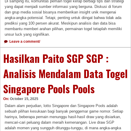
Di samping itu, komunitas pemain togel kerap berbagi tips dan strategi
yang dapat menjadi sumber informasi yang berguna. Diskusi di forum
dan grup media sosial bisanya memberikan insight unik mengenai
angka-angka potensial. Tetapi, penting untuk diingat bahwa tidak ada
prediksi yang 100 persen akurat. Meskipun analisis dan data bisa
membantu memberi arahan pilihan, permainan togel tetaplah memiliki
unsur luck yang signifikan.
Leave a comment/
Hasilkan Paito SGP SGP :
Analisis Mendalam Data Togel
Singapore Pools Pools
On:
October 15, 2025
Dalam alam perjudian, lotto Singapore dan Singapore Pools adalah
sebuah pilihan kesukaan bagi banyak penggemar game nomor. Setiap
harinya, beberapa pemain menunggu hasil-hasil draw yang disiarkan,
mencari-cari peluang dalam meraih kemenangan. Live draw SGP
adalah momen yang sungguh ditunggu-tunggu, di mana angka-angka