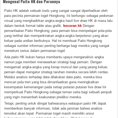
Mengenal Paito HK dan Perannya
Paito HK adalah sebuah tools yang sangat sangat diperhatikan oleh
para pecinta permainan togel Hongkong. Ini berfungsi sebagai pedoman
visual yang menghadirkan angka-angka hasil live draw HK di masa lalu
dalam bentuk format table atau grafik.
bocoran hk
Dengan
pemanfaatan Paito Hongkong, para pemain bisa mempelajari pola-pola
yang terlihat dan memperkirakan angka-angka berpotensi yang akan
keluar pada undian berikutnya. Hal ini membuat Paito Hongkong
sebagai sumber informasi penting berharga bagi mereka yang sangat
menekuni serius dalam permainan togel.
Ada paito HK bukan hanya membantu upaya menganalisis angka
namun juga memberi menawarkan strategi bagi pemain. Dengan
mengamati angka-angka yang kerap muncul dan yang jarang keluar,
pemain dapat mengatur strategi taruhan mereka secara lebih cerdas.
Melalui analisis terhadap data dilakukan data paito, mereka bisa
mencari pola tren yang bisa dimanfaatkan guna meningkatkan
kesempatan kemenangan pada setiap putaran putaran live draw Ini
memperkuat Paito Hongkong sebagai teman setia bagi sebuah penjudi
yang ingin menambah keakuratan prediksi mereka.
Tetapi, penting untuk diingat bahwasanya walaupun paito HK dapat
memberikan banyak informasi, tidak ada jaminan bahwa analisis
tersebut akan tepat. Permainan togel masih memiliki unsur