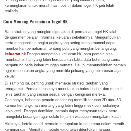
kemungkinan untuk meraih hasil positif dalam togel HK jadi lebih
realistis.
Cara Menang Permainan Togel HK
Satu strategi yang mungkin digunakan di permainan togel HK ialah
dengan mempelajari informasi keluaran sebelumnya. Mengumpulkan
serta menganalisis angka-angka yang sering sering muncul dapat
memberikan pemahaman tentang pola yang mungkin berlangsung.
keluaran hk
Dengan mengetahui keluaran hk, para pemain bisa
membuat pilihan yang lebih berdasarkan fakta data ketimbang cuma
bergantung pada keberuntungan semata. Hal ini memungkinkan pemain
agar menentukan angka yang memiliki peluang yang lebih besar agar
keluar.
Di samping itu, penting untuk memakai strategi taruhan yang
terorganisir. Pemain sebaiknya menetapkan batas budget dan memilih
jenis taruhan yang sesuai sesuai dengan keinginan mereka.
Contohnya, beberapa pemain cenderung memilih taruhan 2D atau 3D
karena kemungkinan menang yang lebih tinggi meskipun hadiahnya
lebih kecil. Dengan demikian, pemain dapat menyusun taktik serta
mengelola keuangan agar selalu terjamin walaupun mengalami kalah.
Akhirnya, ketekunan di bermain merupakan kunci utama dalam meraih
kemenangan. Mematuhi metode yang telah ditentukan, jangan