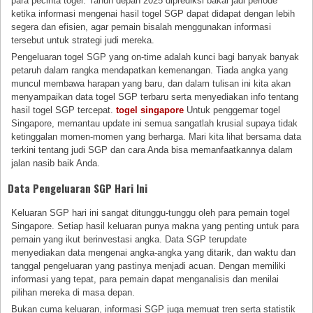
para pecinta togel. Tahun depan 2025 diprediksi bakal jadi periode
ketika informasi mengenai hasil togel SGP dapat didapat dengan lebih
segera dan efisien, agar pemain bisalah menggunakan informasi
tersebut untuk strategi judi mereka.
Pengeluaran togel SGP yang on-time adalah kunci bagi banyak banyak
petaruh dalam rangka mendapatkan kemenangan. Tiada angka yang
muncul membawa harapan yang baru, dan dalam tulisan ini kita akan
menyampaikan data togel SGP terbaru serta menyediakan info tentang
hasil togel SGP tercepat.
togel singapore
Untuk penggemar togel
Singapore, memantau update ini semua sangatlah krusial supaya tidak
ketinggalan momen-momen yang berharga. Mari kita lihat bersama data
terkini tentang judi SGP dan cara Anda bisa memanfaatkannya dalam
jalan nasib baik Anda.
Data Pengeluaran SGP Hari Ini
Keluaran SGP hari ini sangat ditunggu-tunggu oleh para pemain togel
Singapore. Setiap hasil keluaran punya makna yang penting untuk para
pemain yang ikut berinvestasi angka. Data SGP terupdate
menyediakan data mengenai angka-angka yang ditarik, dan waktu dan
tanggal pengeluaran yang pastinya menjadi acuan. Dengan memiliki
informasi yang tepat, para pemain dapat menganalisis dan menilai
pilihan mereka di masa depan.
Bukan cuma keluaran, informasi SGP juga memuat tren serta statistik