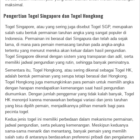
maksimal.
Pengertian Togel Singapore dan Togel Hongkong
Togel Singapore, atau yang sering juga disebut Togel SGP, merupakan
salah satu bentuk permainan taruhan angka yang sangat populer di
Indonesia. Permainan ini berasal dari Singapura dan telah ada sejak
lama, di mana para pemain memasang taruhan pada angka-angka
tertentu yang menurut mereka akan keluar dalam hasil pengundian.
Togel Singapore dikenal dengan sistem yang transparan dan adil, serta
memiliki jadwal pengundian yang rutin, sehingga banyak peminatnya.
Sementara itu, Togel Hongkong, atau sering dikenal sebagai Togel HK,
adalah bentuk permainan yang serupa tetapi berasal dari Hongkong.
Togel Hongkong juga memungkinkan para pemain untuk memilih angka
dengan harapan mendapatkan kemenangan saat hasil pengundian
diumumkan. Dengan jumlah penggemar yang tidak kalah banyak, Togel
HK menonjol karena menawarkan berbagai variasi dan jenis taruhan
yang bisa dipilih pemain, menjadikannya pilihan menarik bagi para
pecinta togel.
Kedua jenis togel ini memiliki perbedaan dalam mekanisme permainan,
jadwal pengundian, serta peluang kemenangan. Meskipun keduanya
sama-sama menarik dan menantang, banyak pemain yang memilih
salah satu di antaranya berdasarkan preferensi pribadi dan pengalaman