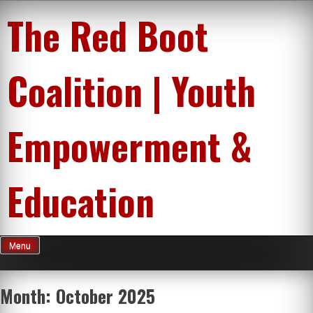
Skip
The Red Boot
to
content
Coalition | Youth
Empowerment &
Education
Menu
Month:
October 2025