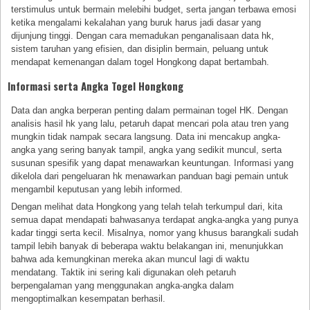
terstimulus untuk bermain melebihi budget, serta jangan terbawa emosi
ketika mengalami kekalahan yang buruk harus jadi dasar yang
dijunjung tinggi. Dengan cara memadukan penganalisaan data hk,
sistem taruhan yang efisien, dan disiplin bermain, peluang untuk
mendapat kemenangan dalam togel Hongkong dapat bertambah.
Informasi serta Angka Togel Hongkong
Data dan angka berperan penting dalam permainan togel HK. Dengan
analisis hasil hk yang lalu, petaruh dapat mencari pola atau tren yang
mungkin tidak nampak secara langsung. Data ini mencakup angka-
angka yang sering banyak tampil, angka yang sedikit muncul, serta
susunan spesifik yang dapat menawarkan keuntungan. Informasi yang
dikelola dari pengeluaran hk menawarkan panduan bagi pemain untuk
mengambil keputusan yang lebih informed.
Dengan melihat data Hongkong yang telah telah terkumpul dari, kita
semua dapat mendapati bahwasanya terdapat angka-angka yang punya
kadar tinggi serta kecil. Misalnya, nomor yang khusus barangkali sudah
tampil lebih banyak di beberapa waktu belakangan ini, menunjukkan
bahwa ada kemungkinan mereka akan muncul lagi di waktu
mendatang. Taktik ini sering kali digunakan oleh petaruh
berpengalaman yang menggunakan angka-angka dalam
mengoptimalkan kesempatan berhasil.