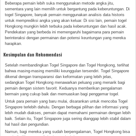
Beberapa pemain lebih suka menggunakan metode angka jitu,
sementara yang lain memilih untuk bergantung pada keberuntungan. Di
togel Singapore, banyak pemain menggunakan analisis data historis
untuk memprediksi angka yang akan keluar. Di sisi lain, pemain togel
Hongkong mungkin lebih terbuka pada keberuntungan dan hasil acak.
Pendekatan yang berbeda ini memengaruhi bagaimana para pemain
berinteraksi dengan permainan dan potensi keuntungan yang mereka
harapkan.
Kesimpulan dan Rekomendasi
Setelah membandingkan Togel Singapore dan Togel Hongkong, terlihat
bahwa masing-masing memiliki keunggulan tersendiri. Togel Singapore
dikenal dengan transparansi dan keformatan yang lebih jelas,
sedangkan Togel Hongkong menawarkan peluang yang menarik bagi
pemain dengan sistem favorit. Keduanya memberikan pengalaman
bermain yang cukup baik dan memuaskan bagi penggemar togel.
Untuk para pemain yang baru mulai, disarankan untuk mencoba Togel
Singapore terlebih dahulu. Dengan berbagai pilihan dan informasi yang
lebih mudah diakses, pemain dapat memahami permainan dengan lebih
baik. Selain itu, Togel Singapore juga sering dianggap lebih stabil dalam
hal hasil dan pengundian.
Namun, bagi mereka yang sudah berpengalaman, Togel Hongkong bisa