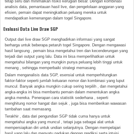
tetap seru dan minimalkan risiko kerugian besar. Dengan kombinasi
analisis data, pemantauan hasil live, dan pengelolaan anggaran yang
efisien, pemain dapat meningkatkan peluang mereka untuk
mendapatkan kemenangan dalam togel Singapore.
Evaluasi Data Live Draw SGP
Output dari live draw SGP menghadirkan informasi yang sangat
berharga untuk beberapa petaruh togel Singapore. Dengan mengawasi
hasil langsung , pemain bisa mengetahui tren dan kecenderungan yang
terjadi dari output yang lalu. Data ini bisa memperlihatkan untuk
mengetahui bilangan yang mungkin punya peluang lebih tinggi untuk
menang , sehingga memperbaiki strategi memasang.
Dalam menganalisis data SGP, esensial untuk memperhitungkan
faktor-faktor seperti jumlah keluaran nomor dan kombinasi yang luput
muncul. Banyak angka mungkin cukup sering terpilih , dan mengetahui
angka-angka ini bisa membantu pemain dalam menentukan angka
angka mereka. Penerapan cara statistik sederhana , seperti
menghitung nomor hangat dan sejuk , juga bisa memberikan wawasan
tambahan saat memasang.
Terakhir , data dari pengundian SGP tidak cuma hanya untuk
mengetahui angka yang muncul , tetapi juga sebagai alat untuk
mempersiapkan diri untuk undian selanjutnya. Dengan mempelajari
hasil yang lalu dan menyatu padukan dengan prediksi serta intuisi ,