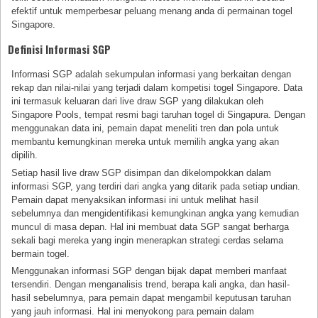
efektif untuk memperbesar peluang menang anda di permainan togel
Singapore.
Definisi Informasi SGP
Informasi SGP adalah sekumpulan informasi yang berkaitan dengan
rekap dan nilai-nilai yang terjadi dalam kompetisi togel Singapore. Data
ini termasuk keluaran dari live draw SGP yang dilakukan oleh
Singapore Pools, tempat resmi bagi taruhan togel di Singapura. Dengan
menggunakan data ini, pemain dapat meneliti tren dan pola untuk
membantu kemungkinan mereka untuk memilih angka yang akan
dipilih.
Setiap hasil live draw SGP disimpan dan dikelompokkan dalam
informasi SGP, yang terdiri dari angka yang ditarik pada setiap undian.
Pemain dapat menyaksikan informasi ini untuk melihat hasil
sebelumnya dan mengidentifikasi kemungkinan angka yang kemudian
muncul di masa depan. Hal ini membuat data SGP sangat berharga
sekali bagi mereka yang ingin menerapkan strategi cerdas selama
bermain togel.
Menggunakan informasi SGP dengan bijak dapat memberi manfaat
tersendiri. Dengan menganalisis trend, berapa kali angka, dan hasil-
hasil sebelumnya, para pemain dapat mengambil keputusan taruhan
yang jauh informasi. Hal ini menyokong para pemain dalam