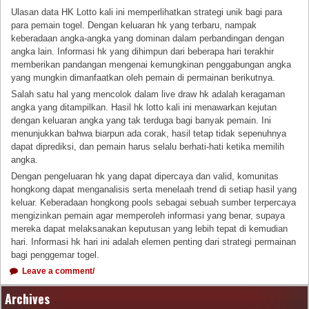
Ulasan data HK Lotto kali ini memperlihatkan strategi unik bagi para
para pemain togel. Dengan keluaran hk yang terbaru, nampak
keberadaan angka-angka yang dominan dalam perbandingan dengan
angka lain. Informasi hk yang dihimpun dari beberapa hari terakhir
memberikan pandangan mengenai kemungkinan penggabungan angka
yang mungkin dimanfaatkan oleh pemain di permainan berikutnya.
Salah satu hal yang mencolok dalam live draw hk adalah keragaman
angka yang ditampilkan. Hasil hk lotto kali ini menawarkan kejutan
dengan keluaran angka yang tak terduga bagi banyak pemain. Ini
menunjukkan bahwa biarpun ada corak, hasil tetap tidak sepenuhnya
dapat diprediksi, dan pemain harus selalu berhati-hati ketika memilih
angka.
Dengan pengeluaran hk yang dapat dipercaya dan valid, komunitas
hongkong dapat menganalisis serta menelaah trend di setiap hasil yang
keluar. Keberadaan hongkong pools sebagai sebuah sumber terpercaya
mengizinkan pemain agar memperoleh informasi yang benar, supaya
mereka dapat melaksanakan keputusan yang lebih tepat di kemudian
hari. Informasi hk hari ini adalah elemen penting dari strategi permainan
bagi penggemar togel.
Leave a comment/
Archives