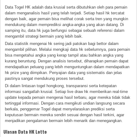
Data Togel HK adalah data krusial serta dibutuhkan oleh para pemain
dalam menganalisis hasil yang telah terjadi. Setiap hasil hk tercatat
dengan baik, agar pemain bisa melihat corak serta tren yang mungkin
mendukung dalam memprediksi angka-angka yang akan datang. Di
samping itu, data hk juga berfungsi sebagai sebuah referensi dalam
mengambil strategi bermain yang lebih baik.
Data statistik mengenai hk sering jadi patokan bagi bettor dalam
mengambil pilihan. Melalui mengkaji data hk sebelumnya, para pemain
bisa mengetahui angka yang kerap tampil atau bahkan angka yang
kurang beruntung. Dengan analisis tersebut, diharapkan pemain dapat
mendapatkan peluang yang lebih menguntungkan dalam mendapatkan
hk prize yang diimpikan. Penyajian data yang sistematis dan jelas
pastinya sangat mendukung proses tersebut.
Di dalam lintasan togel hongkong, transparansi serta ketepatan
informasi sangatlah krusial. Setiap live draw hk memberikan real-time
update kepada pemain mengenai hasil terbaru, agar mereka tidak tidak
tertinggal informasi. Dengan cara mengikuti undian langsung secara
berkala, penggemar Togel dapat menyelaraskan prediksi serta
keputusan bermain mereka sendiri sesuai dengan hasil terkini, agar
menjadikan pengalaman bermain lebih menarik dan menegangkan.
Ulasan Data HK Lotto